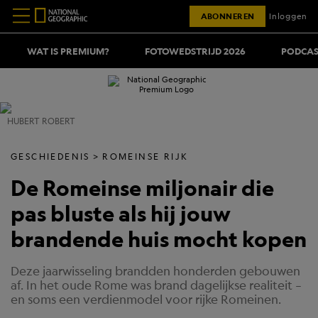
ABONNEREN
Inloggen
WAT IS PREMIUM?
FOTOWEDSTRIJD 2026
PODCAS
HUBERT ROBERT
GESCHIEDENIS
ROMEINSE RIJK
De Romeinse miljonair die
pas bluste als hij jouw
brandende huis mocht kopen
Deze jaarwisseling brandden honderden gebouwen
af. In het oude Rome was brand dagelijkse realiteit –
en soms een verdienmodel voor rijke Romeinen.