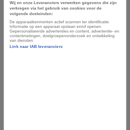
steegje van elkaar gescheiden.
Wij en onze Leveranciers verwerken gegevens die zijn
verkregen via het gebruik van cookies voor de
volgende doeleinden:
Grote branden zijn in Rome, waar men huizen
De apparaatkenmerken actief scannen ter identificatie.
verlicht met kaarsen en brandende olie,
Informatie op een apparaat opslaan en/of openen.
Gepersonaliseerde advertenties en content, advertentie- en
daardoor bijna aan de orde van de dag. Omdat
contentmetingen, doelgroepenonderzoek en ontwikkeling
veel insulae van hout zijn gemaakt, en dicht op
van diensten.
Link naar IAB leveranciers
elkaar staan, slaan de branden snel om zich heen.
Veel woningen zijn bij brand dan ook niet meer
te redden. Maar soms heeft een huiseigenaar
geluk en kan er worden geblust, werk dat wordt
gedaan door slaven bepakt met emmers, ladders
en pikhouwelen.
De privébrandweer van
Marcus Crassus