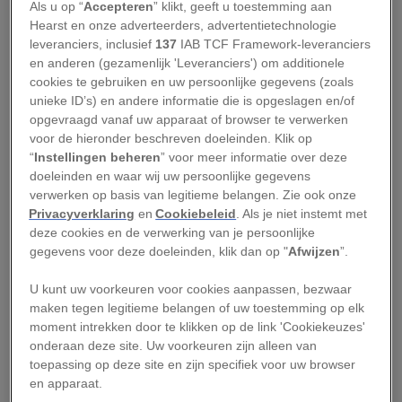
O
Als u op “
Accepteren
” klikt, geeft u toestemming aan
bestrijden richten welgestelde
Hearst en onze adverteerders, advertentietechnologie
Romeinen private en publieke
leveranciers, inclusief
137
IAB TCF Framework-leveranciers
en anderen (gezamenlijk 'Leveranciers') om additionele
brandweerkorpsen op, bestaande uit slaven en
cookies te gebruiken en uw persoonlijke gegevens (zoals
vrije burgers. Maar niet ieder korps begint na
unieke ID’s) en andere informatie die is opgeslagen en/of
aankomst direct met blussen.
opgevraagd vanaf uw apparaat of browser te verwerken
voor de hieronder beschreven doeleinden. Klik op
S
“
Instellingen beheren
” voor meer informatie over deze
ommige brandweerkorpsen, zoals dat van
doeleinden en waar wij uw persoonlijke gegevens
Marcus Crassus, komen alleen in actie als
verwerken op basis van legitieme belangen. Zie ook onze
de huiseigenaar zijn brandende eigendom
Privacyverklaring
en
Cookiebeleid
. Als je niet instemt met
deze cookies en de verwerking van je persoonlijke
verkoopt aan Crassus. In de hoogtijdagen van het
gegevens voor deze doeleinden, klik dan op "
Afwijzen
”.
Romeinse Rijk, de eerste en tweede eeuw na
Christus, telt Rome ongeveer een miljoen
U kunt uw voorkeuren voor cookies aanpassen, bezwaar
maken tegen legitieme belangen of uw toestemming op elk
inwoners. Veel Romeinen wonen in
insulae
:
moment intrekken door te klikken op de link 'Cookiekeuzes'
grote, goedkope appartementengebouwen van
onderaan deze site. Uw voorkeuren zijn alleen van
hout en stee
n
. De insulae staan dicht op elkaar;
toepassing op deze site en zijn specifiek voor uw browser
en apparaat.
ze worden in veel gevallen slechts door een