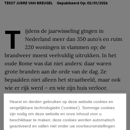
TEKST
JURRE VAN BREUGEL
Gepubliceerd Op: 02/01/2026
T
ijdens de jaarwisseling gingen in
Nederland meer dan 350 auto’s en ruim
220 woningen in vlammen op; de
brandweer moest veelvuldig uitrukken. In het
oude Rome was dat niet anders: daar waren
grote branden aan de orde van de dag. Ze
bepaalden niet alleen het straatbeeld, maar ook
wie er rijk werd – en wie zijn huis verloor.
Veel branden in het oude
Hearst en derden gebruiken op deze website cookies en
vergelijkbare technologieën ('cookies'). Sommige cookies
Rome
zijn nodig om deze website en onze inhoud voor u
beschikbaar te maken; deze cookies worden automatisch
geactiveerd en vallen niet onder uw voorkeursinstellingen.
m de branden in het
Romeinse Rijk
te