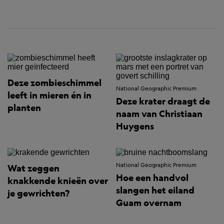
Deze zombieschimmel
National Geographic Premium
leeft in mieren én in
Deze krater draagt de
planten
naam van Christiaan
Huygens
National Geographic Premium
Wat zeggen
Hoe een handvol
knakkende knieën over
slangen het eiland
je gewrichten?
Guam overnam