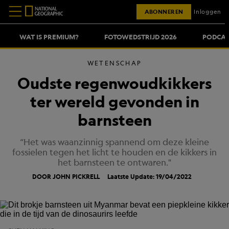
ABONNEREN
Inloggen
WAT IS PREMIUM?
FOTOWEDSTRIJD 2026
PODCAS
WETENSCHAP
Oudste regenwoudkikkers
ter wereld gevonden in
barnsteen
“Het was waanzinnig spannend om deze kleine
fossielen tegen het licht te houden en de kikkers in
het barnsteen te ontwaren."
DOOR JOHN PICKRELL
Laatste Update: 19/04/2022