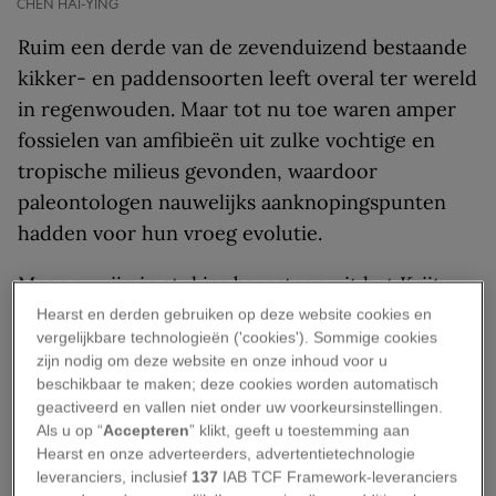
CHEN HAI-YING
Ruim een derde van de zevenduizend bestaande
kikker- en paddensoorten leeft overal ter wereld
in regenwouden. Maar tot nu toe waren amper
fossielen van amfibieën uit zulke vochtige en
tropische milieus gevonden, waardoor
paleontologen nauwelijks aanknopingspunten
hadden voor hun vroeg evolutie.
Maar nu zijn in stukjes barnsteen uit het Krijt
vier piepkleine tropische kikkers gevonden die
Hearst en derden gebruiken op deze website cookies en
vergelijkbare technologieën ('cookies'). Sommige cookies
ooit dinosauriërs zagen rondlopen. Het zijn de
zijn nodig om deze website en onze inhoud voor u
oudste fossielen van dit soort kikkers die tot nu
beschikbaar te maken; deze cookies worden automatisch
toe zijn ontdekt. Tot de vondsten behoren de
geactiveerd en vallen niet onder uw voorkeursinstellingen.
Als u op “
Accepteren
” klikt, geeft u toestemming aan
resten van een kikkersoort die compleet genoeg
Hearst en onze adverteerders, advertentietechnologie
waren om het diertje als een nieuwe soort te
leveranciers, inclusief
137
IAB TCF Framework-leveranciers