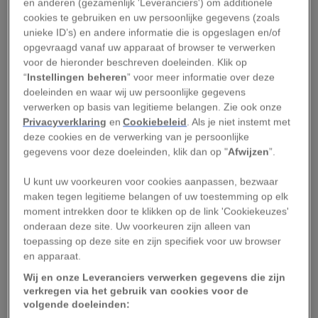
beschrijven:
Electrorana limoae
.
en anderen (gezamenlijk 'Leveranciers') om additionele
cookies te gebruiken en uw persoonlijke gegevens (zoals
unieke ID’s) en andere informatie die is opgeslagen en/of
“Het was waanzinnig spannend om deze kleine
opgevraagd vanaf uw apparaat of browser te verwerken
fossielen tegen het licht te houden en de kikkers
voor de hieronder beschreven doeleinden. Klik op
in het barnsteen te ontdekken,” zegt
David
“
Instellingen beheren
” voor meer informatie over deze
doeleinden en waar wij uw persoonlijke gegevens
Blackburn
, paleontoloog van het Florida Museum
verwerken op basis van legitieme belangen. Zie ook onze
of Natural History in Gainesville. “We hebben nu
Privacyverklaring
en
Cookiebeleid
. Als je niet instemt met
een aantal kleine en intacte kikkerfossielen, en
deze cookies en de verwerking van je persoonlijke
gegevens voor deze doeleinden, klik dan op "
Afwijzen
”.
het eerste specimen van een
Electrorana
is een
zeldzame vondst.”
U kunt uw voorkeuren voor cookies aanpassen, bezwaar
maken tegen legitieme belangen of uw toestemming op elk
Tijdens hun leven waren deze kikkers niet veel
moment intrekken door te klikken op de link 'Cookiekeuzes'
langer dan tweeënhalve centimeter, zo valt te
onderaan deze site. Uw voorkeuren zijn alleen van
toepassing op deze site en zijn specifiek voor uw browser
lezen in een wetenschappelijk artikel dat vorige
en apparaat.
week in het vakblad
Scientific Reports
is
Wij en onze Leveranciers verwerken gegevens die zijn
verschenen. Het onderzoek werd geleid door
verkregen via het gebruik van cookies voor de
volgende doeleinden:
National Geographic-onderzoeker
Lida Xing
van