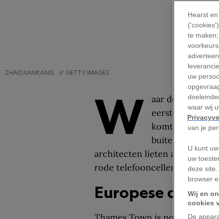
Hearst en
('cookies
te maken;
voorkeursi
adverteerd
leveranci
ZHAOJIANKANG
//
GETTY IMAGES
uw persoo
opgevraag
W
doeleinden
aar denk je dat 
waar wij 
eerste ingeving 
Privacyve
komt uit het do
van je pe
buiten het cent
U kunt uw
architecten lieten zich volledi
uw toeste
rode telefooncellen én een st
deze site.
browser e
Europese dorpen
Wij en on
cookies 
Thames Town is nog betrekkeli
De appara