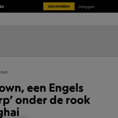
IDS
Inloggen
ABONNEREN
RING
own, een Engels
p’ onder de rook
ghai