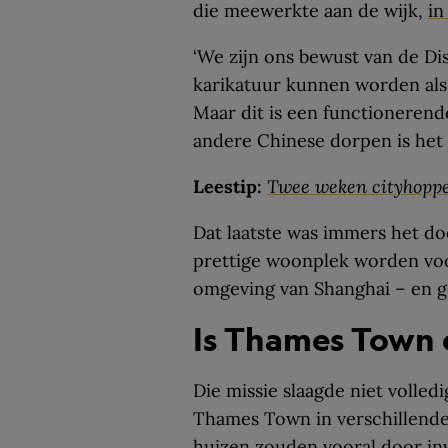
die meewerkte aan de wijk,
in
‘We zijn ons bewust van de Di
karikatuur kunnen worden als 
Maar dit is een functionere
andere Chinese dorpen is het e
Leestip:
Twee weken cityhoppen
Dat laatste was immers het d
prettige woonplek worden vo
omgeving van Shanghai – en g
Is Thames Town
Die missie slaagde niet volled
Thames Town in verschillend
huizen zouden vooral door inv