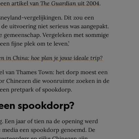
 een artikel van
The Guardian
uit 2004
.
sneyland-vergelijkingen. Dit zou een
de uitvoering niet serieus was aangepakt.
nde gemeenschap. Vergeleken met sommige
en fijne plek om te leven.’
 in China: hoe plan je jouw ideale trip?
oel van Thames Town: het dorp moest een
or Chinezen die woonruimte zoeken in de
een pretpark of spookdorp.
 een spookdorp?
ig. Een jaar of tien na de opening werd
e media een spookdorp genoemd. De
esteerders en rijke Chinezen zijn