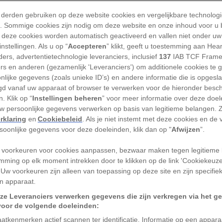
Rode telefooncellen, Oxf
 derden gebruiken op deze website cookies en vergelijkbare technolog
Shanghai lijkt op Engela
'). Sommige cookies zijn nodig om deze website en onze inhoud voor u
 deze cookies worden automatisch geactiveerd en vallen niet onder uw
TEKST
WILLEKE VAN DOORN
L
nstellingen. Als u op “
Accepteren
” klikt, geeft u toestemming aan Hea
ers, advertentietechnologie leveranciers, inclusief
137
IAB TCF Frame
ers en anderen (gezamenlijk 'Leveranciers') om additionele cookies te 
nlijke gegevens (zoals unieke ID’s) en andere informatie die is opgesl
d vanaf uw apparaat of browser te verwerken voor de hieronder besc
. Klik op “
Instellingen beheren
” voor meer informatie over deze doe
de foto hierboven is genomen? Als je
uw persoonlijke gegevens verwerken op basis van legitieme belangen. 
Engeland is, heb je het mis. Dit straatbeeld
rklaring
en
Cookiebeleid
. Als je niet instemt met deze cookies en de
rpje Thames Town, dertig kilometer
rsoonlijke gegevens voor deze doeleinden, klik dan op "
Afwijzen
”.
rum van de Chinese stad Shanghai. De
 voorkeuren voor cookies aanpassen, bezwaar maken tegen legitieme 
g inspireren door de Britse stijl – inclusief
mming op elk moment intrekken door te klikken op de link 'Cookiekeuz
andbeeld van Harry Potter.
 Uw voorkeuren zijn alleen van toepassing op deze site en zijn specifie
n apparaat.
 in Shanghai
ze Leveranciers verwerken gegevens die zijn verkregen via het g
voor de volgende doeleinden:
jk nieuw. De bouw van stad – of eigenlijk
atkenmerken actief scannen ter identificatie. Informatie op een appar