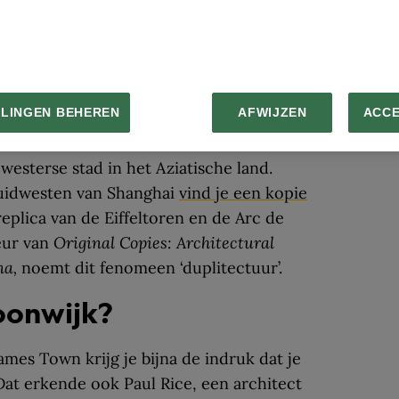
 Town.
elefooncellen zijn aanwezig in Thames
LLINGEN BEHEREN
AFWIJZEN
ACC
ieke kopie van een kerk uit Bristol.
esterse stad in het Aziatische land.
zuidwesten van Shanghai
vind je een kopie
eplica van de Eiffeltoren en de Arc de
eur van
Original Copies: Architectural
na,
noemt dit fenomeen ‘duplitectuur’.
oonwijk?
ames Town krijg je bijna de indruk dat je
at erkende ook Paul Rice, een architect