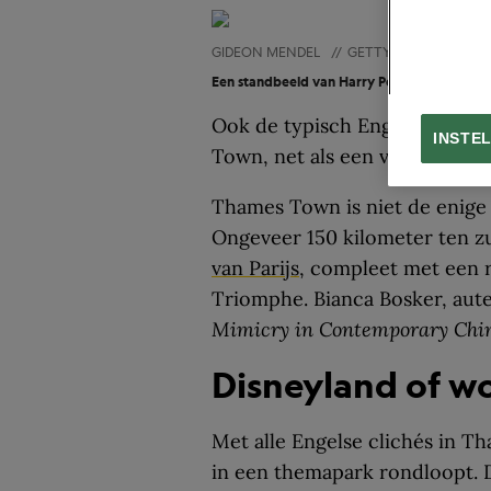
GIDEON MENDEL
//
GETTY IMAGES
Een standbeeld van Harry Potter in Thames
Ook de typisch Engelse rode t
INSTE
Town, net als een vrijwel ident
Thames Town is niet de enige w
Ongeveer 150 kilometer ten 
van Parijs
, compleet met een r
Triomphe. Bianca Bosker, aut
Mimicry in Contemporary Chi
Disneyland of w
Met alle Engelse clichés in Th
in een themapark rondloopt. D