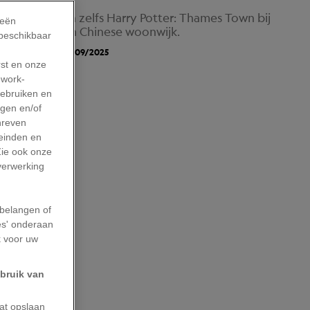
ord Street en zelfs Harry Potter: Thames Town bij
ieën
nd, maar is een Chinese woonwijk.
 beschikbaar
aatste Update: 29/09/2025
rst en onze
work-
gebruiken en
agen en/of
hreven
leinden en
Zie ook onze
 verwerking
belangen of
es' onderaan
k voor uw
ebruik van
aat opslaan