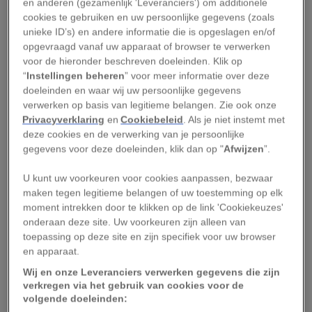
later de Rockies noemden, naar
Mexico
. De
en anderen (gezamenlijk 'Leveranciers') om additionele
cookies te gebruiken en uw persoonlijke gegevens (zoals
Blackfeet deden er vier jaar over om de route af
unieke ID’s) en andere informatie die is opgeslagen en/of
te leggen om handel te drijven, een spirituele
opgevraagd vanaf uw apparaat of browser te verwerken
reis te maken of een vrouw te vinden. Er zijn nog
voor de hieronder beschreven doeleinden. Klik op
“
Instellingen beheren
” voor meer informatie over deze
steeds fragmenten van dit pad te zien in
Glacier
doeleinden en waar wij uw persoonlijke gegevens
National Park
in Montana.
verwerken op basis van legitieme belangen. Zie ook onze
Privacyverklaring
en
Cookiebeleid
. Als je niet instemt met
De Nakasendo, Japan
deze cookies en de verwerking van je persoonlijke
gegevens voor deze doeleinden, klik dan op "
Afwijzen
”.
Deze smalle, zeventiende eeuwse hoofdweg
U kunt uw voorkeuren voor cookies aanpassen, bezwaar
tussen Kyoto en Edo (het huidige
Tokio
) volgde
maken tegen legitieme belangen of uw toestemming op elk
de route van een oudere weg. De 500 kilometer
moment intrekken door te klikken op de link 'Cookiekeuzes'
onderaan deze site. Uw voorkeuren zijn alleen van
lange weg langs de oever van het Biwameer, over
toepassing op deze site en zijn specifiek voor uw browser
bergketens en over de Kantovlakte rond Edo was
en apparaat.
bedoeld voor paarden en voetgangers. De
Wij en onze Leveranciers verwerken gegevens die zijn
Japan
ners gebruikten geen wagens. Stukken van
verkregen via het gebruik van cookies voor de
volgende doeleinden:
het rustige traject zijn bewaard gebleven en