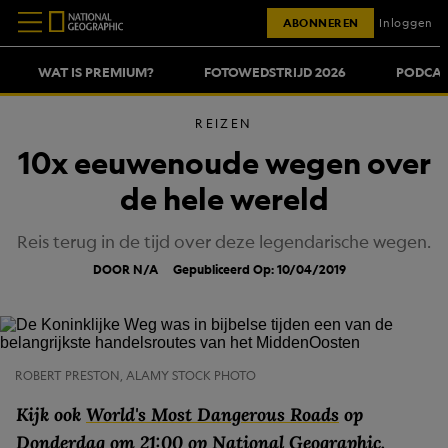
ABONNEREN
Inloggen
WAT IS PREMIUM?
FOTOWEDSTRIJD 2026
PODCAS
REIZEN
10x eeuwenoude wegen over
de hele wereld
Reis terug in de tijd over deze legendarische wegen.
DOOR N/A
Gepubliceerd Op: 10/04/2019
ROBERT PRESTON, ALAMY STOCK PHOTO
Kijk ook
World's Most Dangerous Roads
op
Donderdag om 21:00 op National Geographic.