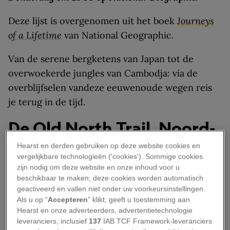
Deze lijst is overgenomen uit het boek
Journeys
of a Lifetime
van National Geographic
.
Van de serene bergketens van Japan tot de
overwoekerde jungles van Cambodja: via de
overblijfselen vandeze eeuwenoude wegen reis
je terug in de tijd.
De Old North Trail, Noord-
Amerika
Hearst en derden gebruiken op deze website cookies en
vergelijkbare technologieën ('cookies'). Sommige cookies
zijn nodig om deze website en onze inhoud voor u
De Blackfeetindianen maakten gebruik van de
beschikbaar te maken; deze cookies worden automatisch
Old North Trail. Deze 3220 kilometer lange route
geactiveerd en vallen niet onder uw voorkeursinstellingen.
Als u op “
Accepteren
” klikt, geeft u toestemming aan
liep oorspronkelijk van
Canada
over de
Hearst en onze adverteerders, advertentietechnologie
‘ruggengraat van de wereld’, wat de Amerikanen
leveranciers, inclusief
137
IAB TCF Framework-leveranciers