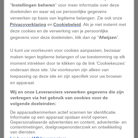
1087 vanuit Myra heengebracht. ‘Er was dus in
“
Instellingen beheren
” voor meer informatie over deze
ieder geval iemand aan wiens aanwezigheid
doeleinden en waar wij uw persoonlijke gegevens
verwerken op basis van legitieme belangen. Zie ook onze
waarde werd gehecht.’
Privacyverklaring
en
Cookiebeleid
. Als je niet instemt met
deze cookies en de verwerking van je persoonlijke
Leestip:
Bestond Abraham uit de Bijbel echt? Dit
gegevens voor deze doeleinden, klik dan op "
Afwijzen
”.
weten we over de aartsvader
U kunt uw voorkeuren voor cookies aanpassen, bezwaar
Ook is duidelijk dat vlak na zijn dood een cultus
maken tegen legitieme belangen of uw toestemming op elk
moment intrekken door te klikken op de link 'Cookiekeuzes'
rondom Nicolaas was ontstaan. Al in de zesde
onderaan deze site. Uw voorkeuren zijn alleen van
eeuw stond er in Myra een kerk die zijn naam
toepassing op deze site en zijn specifiek voor uw browser
droeg en zijn relieken herbergde. Nicolaas móet
en apparaat.
dus iets goeds gedaan hebben, anders zou hij
Wij en onze Leveranciers verwerken gegevens die zijn
verkregen via het gebruik van cookies voor de
niet zo veel eer krijgen. De vraag is alleen: om
volgende doeleinden:
welke Nicolaas gaat het precies?
De apparaatkenmerken actief scannen ter identificatie.
Informatie op een apparaat opslaan en/of openen.
Gepersonaliseerde advertenties en content, advertentie- en
‘In die tijd heetten heel veel mannen in die
contentmetingen, doelgroepenonderzoek en ontwikkeling
streek Nicolaas. Het kan zijn dat alle verhalen
van diensten.