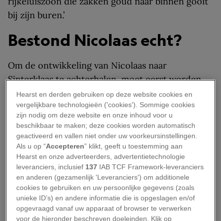
rijkeluiszoon die zakken goud naar binnen gooit
bij zijn buren.’
Bestond Nicolaas echt?
Om de ontwikkeling van Nicolaas naar
Sinterklaas te achterhalen, moet eerst worden
vastgesteld of Nicolaas werkelijk bestond. Maar
Hearst en derden gebruiken op deze website cookies en
vergelijkbare technologieën ('cookies'). Sommige cookies
dat is erg lastig, zegt Kramer, die er zelf van
zijn nodig om deze website en onze inhoud voor u
uitgaat dat Nicolaas een echt persoon was. ‘De
beschikbaar te maken; deze cookies worden automatisch
enige reden om dat niet aan te nemen, is omdat
geactiveerd en vallen niet onder uw voorkeursinstellingen.
Als u op “
Accepteren
” klikt, geeft u toestemming aan
er geen eigentijdse bronnen zijn die zijn bestaan
Hearst en onze adverteerders, advertentietechnologie
bevestigen,’ vertelt hij.
leveranciers, inclusief
137
IAB TCF Framework-leveranciers
en anderen (gezamenlijk 'Leveranciers') om additionele
Wel ligt het skelet van een vierde-eeuwse man in
cookies te gebruiken en uw persoonlijke gegevens (zoals
het altaar van de Sint-Nicolaasbasiliek in Bari.
unieke ID’s) en andere informatie die is opgeslagen en/of
opgevraagd vanaf uw apparaat of browser te verwerken
Daar werden de overblijfselen van Nicolaas in
voor de hieronder beschreven doeleinden. Klik op