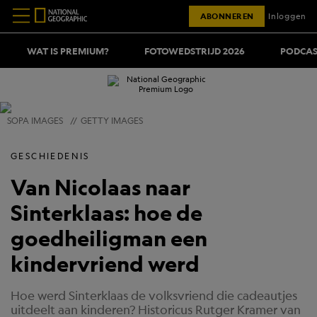
ABONNEREN
Inloggen
WAT IS PREMIUM?
FOTOWEDSTRIJD 2026
PODCAS
SOPA IMAGES
//
GETTY IMAGES
GESCHIEDENIS
Van Nicolaas naar
Sinterklaas: hoe de
goedheiligman een
kindervriend werd
Hoe werd Sinterklaas de volksvriend die cadeautjes
uitdeelt aan kinderen? Historicus Rutger Kramer van