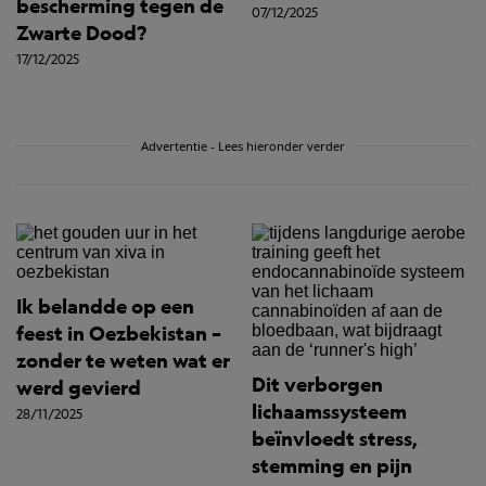
bescherming tegen de
07/12/2025
Zwarte Dood?
17/12/2025
Advertentie - Lees hieronder verder
Ik belandde op een
feest in Oezbekistan –
zonder te weten wat er
Dit verborgen
werd gevierd
lichaamssysteem
28/11/2025
beïnvloedt stress,
stemming en pijn