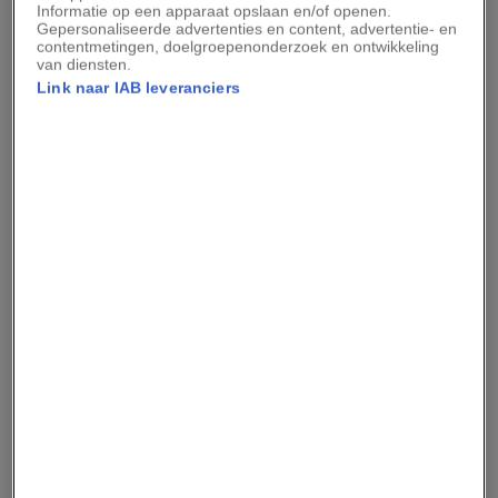
Informatie op een apparaat opslaan en/of openen.
Gepersonaliseerde advertenties en content, advertentie- en
contentmetingen, doelgroepenonderzoek en ontwikkeling
van diensten.
Link naar IAB leveranciers
Precies 100 jaar na zijn
Deze iconische foto’s
dood bereikt het
van D-day gingen de
levenswerk van Antoni
wereld over. Toch
Gaudí een historische
waren ze bijna verloren
mijlpaal
gegaan
09/06/2026
06/06/2026
De laatste schaduw van
Hoe Ed Kashi leerde
de RAF is gevallen. Zo
kijken, en daarmee een
hield de terreurgroep
van ’s werelds
naoorlogs Europa in
bekendste fotografen
zijn greep