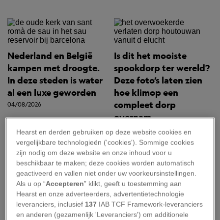
Nederland en België
Is dit het mooiste
kampen met droogte.
spookdorp ter wereld?
In deze steden is water
Deze foto’s laten zien
al een luxe geworden
hoe klimop een
compleet dorp
04/08/2026
overnam
04/08/2026
Hearst en derden gebruiken op deze website cookies en
vergelijkbare technologieën ('cookies'). Sommige cookies
zijn nodig om deze website en onze inhoud voor u
beschikbaar te maken; deze cookies worden automatisch
geactiveerd en vallen niet onder uw voorkeursinstellingen.
Het Your Shot NL-
Als u op “
Accepteren
” klikt, geeft u toestemming aan
Dit grenseiland wisselt
thema voor augustus is
Hearst en onze adverteerders, advertentietechnologie
dit weekend van
bekend: bergen!
leveranciers, inclusief
137
IAB TCF Framework-leveranciers
eigenaar – en die
30/07/2026
en anderen (gezamenlijk 'Leveranciers') om additionele