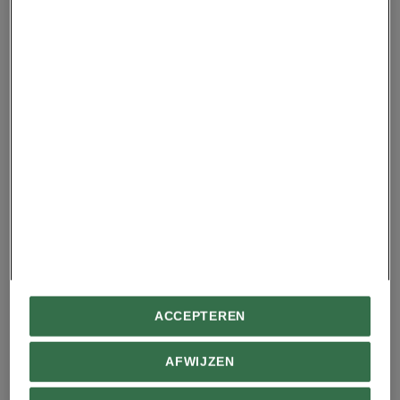
Advertentie - Lees hieronder verder
Wandelen is
In Mongolië begint
populairder dan ooit,
gastvrijheid met
maar welke vorm past
koekjes en
bij jouw doel?
yoghurtwodka – maar
28/04/2026
daar bleef het niet bij
ACCEPTEREN
23/04/2026
AFWIJZEN