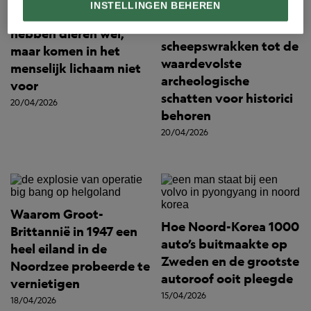
INSTELLINGEN BEHEREN
Deze unieke organen
Waarom
hebben dieren wél,
scheepswrakken tot de
maar komen in het
waardevolste
menselijk lichaam niet
archeologische
voor
schatten voor historici
20/04/2026
behoren
20/04/2026
Waarom Groot-
Hoe Noord-Korea 1000
Brittannië in 1947 een
auto’s buitmaakte op
heel eiland in de
Zweden en de grootste
Noordzee probeerde te
autoroof ooit pleegde
vernietigen
15/04/2026
18/04/2026