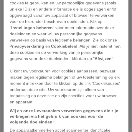
traditie bestaat al meer
cookies te gebruiken en uw persoonlijke gegevens (zoals
dan 350 jaar
unieke ID’s) en andere informatie die is opgeslagen en/of
opgevraagd vanaf uw apparaat of browser te verwerken
31/07/2026
voor de hieronder beschreven doeleinden. Klik op
“
Instellingen beheren
” voor meer informatie over deze
doeleinden en waar wij uw persoonlijke gegevens
verwerken op basis van legitieme belangen. Zie ook onze
Privacyverklaring
en
Cookiebeleid
. Als je niet instemt met
7 iconische
deze cookies en de verwerking van je persoonlijke
hardlooproutes in
gegevens voor deze doeleinden, klik dan op "
Afwijzen
”.
Wil je dit jaar nog
Europa die je langs
alleen op reis? Deze 4
U kunt uw voorkeuren voor cookies aanpassen, bezwaar
bergen, kliffen en
verrassende landen
maken tegen legitieme belangen of uw toestemming op elk
historische steden
verdienen een plek op
moment intrekken door te klikken op de link 'Cookiekeuzes'
voeren
je verlanglijst
onderaan deze site. Uw voorkeuren zijn alleen van
16/07/2026
toepassing op deze site en zijn specifiek voor uw browser
20/07/2026
en apparaat.
Wij en onze Leveranciers verwerken gegevens die zijn
verkregen via het gebruik van cookies voor de
Advertentie - Lees hieronder verder
volgende doeleinden:
De apparaatkenmerken actief scannen ter identificatie.